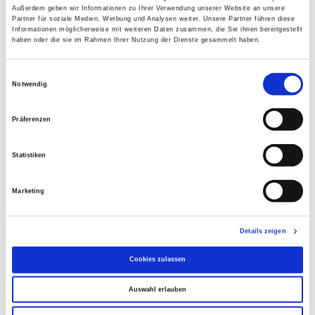
Außerdem geben wir Informationen zu Ihrer Verwendung unserer Website an unsere
Partner für soziale Medien, Werbung und Analysen weiter. Unsere Partner führen diese
Anfang Mai begann die Fa. Schuler mit den
Informationen möglicherweise mit weiteren Daten zusammen, die Sie ihnen bereitgestellt
Erdarbeiten rund um das Gästehaus zur
haben oder die sie im Rahmen Ihrer Nutzung der Dienste gesammelt haben.
Neugestaltung von Eingangsbereich und
Einwilligungsauswahl
Terrasse. Dies war mit Abstand das
Notwendig
anspruchsvollste Projekt, da im Eingangsbereich
sich dort zwei Entlüftungsschächte für den
Präferenzen
Whiskykeller befinden, die Terrasse sich über der
Abfüllanlage der Mosterei liegt und ein
Statistiken
barrierefreier Zugang zum Gästehaus
geschaffen wurde. Die Arbeiten zogen sich bis
Marketing
Mitte Juni und wurden dann Anfang Oktober mit
der Bepflanzung vollständig abgeschlossen.
Details zeigen
Gleichzeitig hat die Fa. Rapp mit den ersten
Cookies zulassen
Schreinerarbeiten begonnen, wie z.B. die Küche
für das neugestaltete Standardzimmer.
Auswahl erlauben