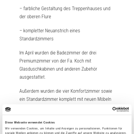
– farbliche Gestaltung des Treppenhauses und
der oberen Flure
– kompletter Neuanstrich eines
Standardzimmers
Im April wurden die Badezimmer der drei
Premiumzimmer von der Fa. Koch mit
Glasduschkabinen und anderen Zubehör
ausgestattet.
Außerdem wurden die vier Komfortzimmer sowie
ein Standardzimmer komplett mit neuen Möbeln
ausgestattet der Fa. Creaform ausgestattet.
Die Fliesenarbeiten in der Küche wurden
Diese Webseite verwendet Cookies
durchgeführt.
Wir verwenden Cookies, um Inhalte und Anzeigen zu personalisieren, Funktionen für
soziale Medien anbieten zu können und die Zugriffe auf unsere Website zu analysieren.